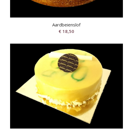
Aardbeienslof
€
18,50