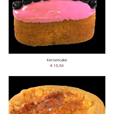
Kersencake
€
15,50