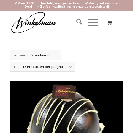
✔ Voor 17:00uur besteld, morgen in huis ✔ Veilig betalen met
iDeal ✔ Zelfde kwaliteit als in onze banketbakkerij
Sorteer op
Standaard
Toon
15 Producten per pagina