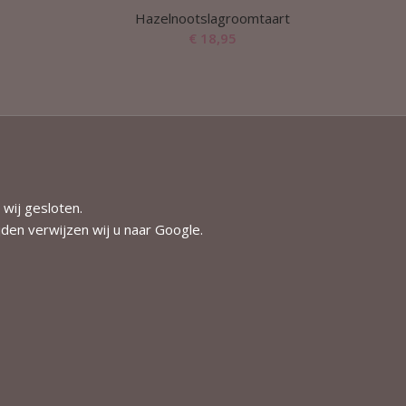
Hazelnootslagroomtaart
€
18,95
 wij gesloten.
jden verwijzen wij u naar
Google
.