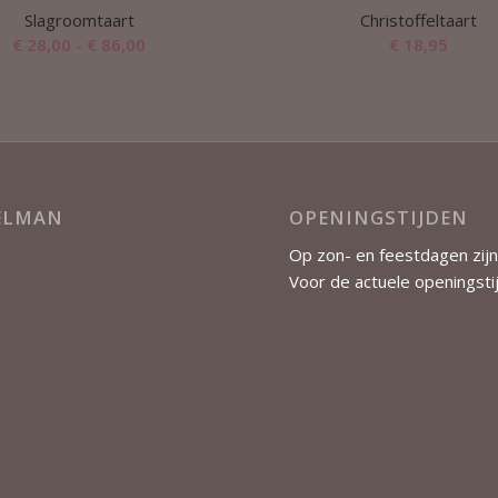
Slagroomtaart
Christoffeltaart
Prijsklasse:
€
28,00
-
€
86,00
€
18,95
€ 28,00
tot
€ 86,00
KELMAN
OPENINGSTIJDEN
Op zon- en feestdagen zijn
Voor de actuele openingsti