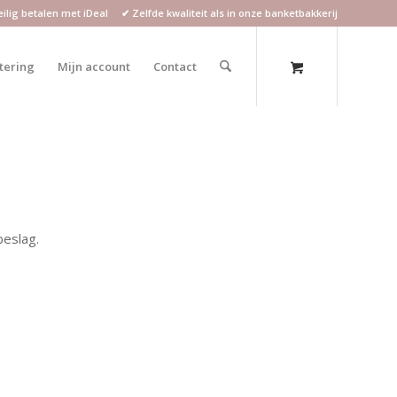
lig betalen met iDeal ✔ Zelfde kwaliteit als in onze banketbakkerij
atering
Mijn account
Contact
eslag.