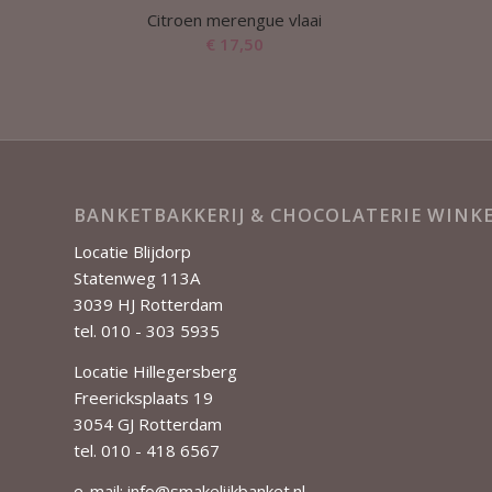
Citroen merengue vlaai
€
17,50
BANKETBAKKERIJ & CHOCOLATERIE WIN
Locatie Blijdorp
Statenweg 113A
3039 HJ Rotterdam
tel. 010 - 303 5935
Locatie Hillegersberg
Freericksplaats 19
3054 GJ Rotterdam
tel. 010 - 418 6567
e-mail:
info@smakelijkbanket.nl