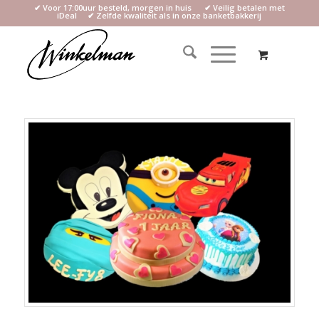
✔ Voor 17:00uur besteld, morgen in huis ✔ Veilig betalen met
iDeal ✔ Zelfde kwaliteit als in onze banketbakkerij