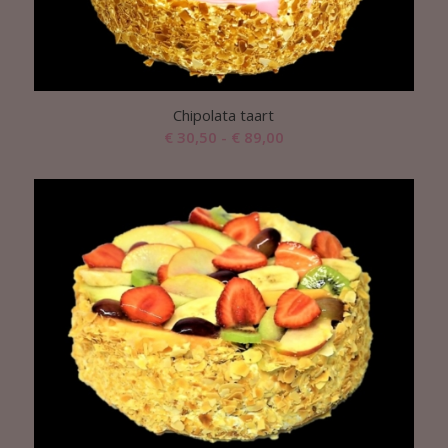
Chipolata taart
Prijsklasse:
€
30,50
-
€
89,00
€ 30,50
tot
€ 89,00