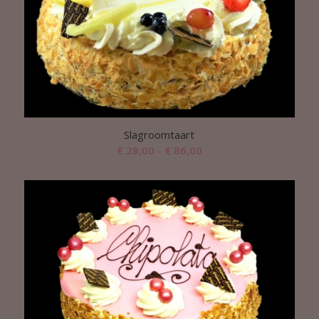
Slagroomtaart
Prijsklasse:
€
28,00
-
€
86,00
€ 28,00
tot
€ 86,00