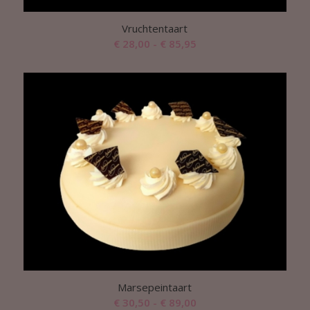
Vruchtentaart
Prijsklasse:
€
28,00
-
€
85,95
€ 28,00
tot
€ 85,95
Marsepeintaart
Prijsklasse:
€
30,50
-
€
89,00