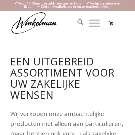
✔ Voor 17:00uur besteld, morgen in huis ✔ Veilig betalen met
iDeal ✔ Zelfde kwaliteit als in onze banketbakkerij
EEN UITGEBREID
ASSORTIMENT VOOR
UW ZAKELIJKE
WENSEN
Wij verkopen onze ambachtelijke
producten niet alleen aan particulieren,
maar hebben ook voor u als zakelijke