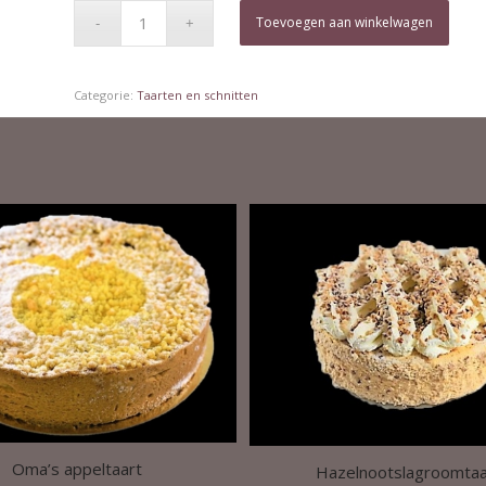
Toevoegen aan winkelwagen
Categorie:
Taarten en schnitten
Oma’s appeltaart
Hazelnootslagroomtaa