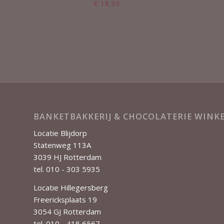
€
18,95
BANKETBAKKERIJ & CHOCOLATERIE WIN
Locatie Blijdorp
Statenweg 113A
3039 HJ Rotterdam
tel. 010 - 303 5935
Locatie Hillegersberg
Freericksplaats 19
3054 GJ Rotterdam
tel. 010 - 418 6567