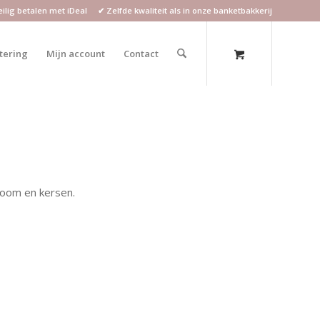
lig betalen met iDeal ✔ Zelfde kwaliteit als in onze banketbakkerij
atering
Mijn account
Contact
room en kersen.