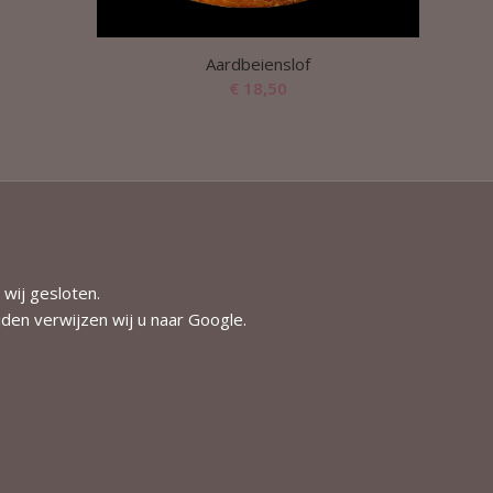
Aardbeienslof
€
18,50
 wij gesloten.
jden verwijzen wij u naar
Google
.