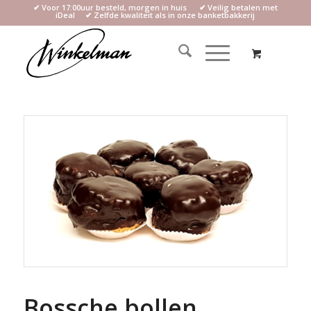
✔ Voor 17:00uur besteld, morgen in huis ✔ Veilig betalen met
iDeal ✔ Zelfde kwaliteit als in onze banketbakkerij
Bossche bollen