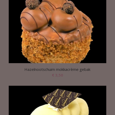
Hazelnootschuim mokkacrème gebak
€
3,50