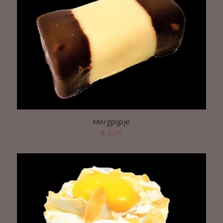
Mergpijpje
€
3,50