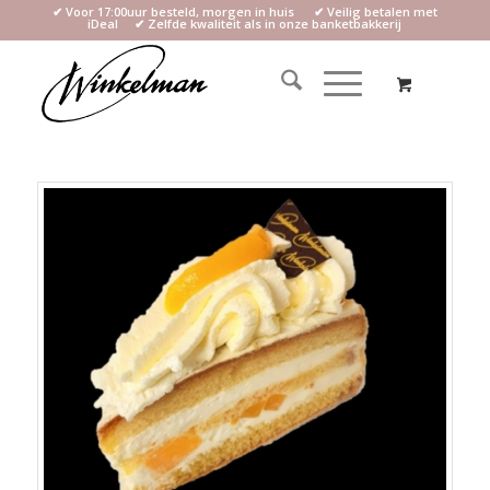
✔ Voor 17:00uur besteld, morgen in huis ✔ Veilig betalen met
iDeal ✔ Zelfde kwaliteit als in onze banketbakkerij