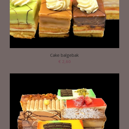
Cake balgebak
€
2,60