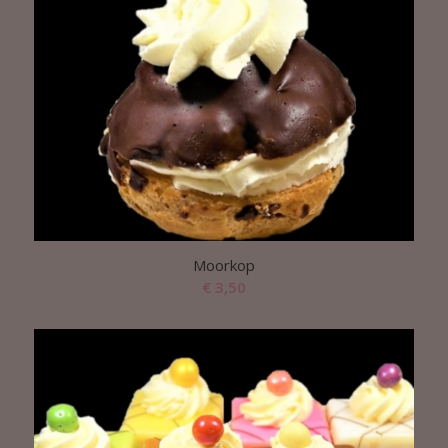
Moorkop
€
3,50