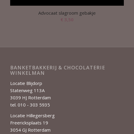
Advocaat slagroom gebakje
€
3,50
BANKETBAKKERIJ & CHOCOLATERIE
WINKELMAN
Locatie Blijdorp
Statenweg 113A
3039 HJ Rotterdam
tel. 010 - 303 5935
Locatie Hillegersberg
Freericksplaats 19
3054 GJ Rotterdam