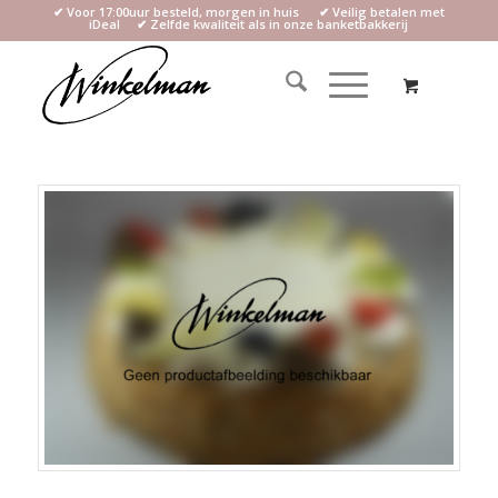
✔ Voor 17:00uur besteld, morgen in huis ✔ Veilig betalen met
iDeal ✔ Zelfde kwaliteit als in onze banketbakkerij