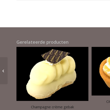
Gerelateerde producten
Hazelnootschuim
mokkacrème gebak
Ci
Champagne crème gebak