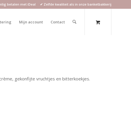
lig betalen met iDeal ✔ Zelfde kwaliteit als in onze banketbakkerij
atering
Mijn account
Contact
crème, gekonfijte vruchtjes en bitterkoekjes.