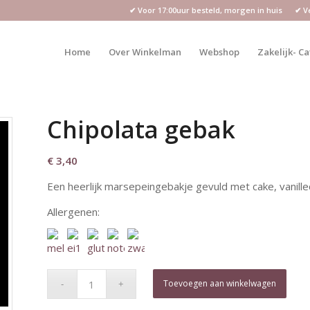
✔ Voor 17:00uur besteld, morgen in huis ✔ Vei
Home
Over Winkelman
Webshop
Zakelijk- C
Chipolata gebak
€
3,40
Een heerlijk marsepeingebakje gevuld met cake, vanille
Allergenen:
Toevoegen aan winkelwagen