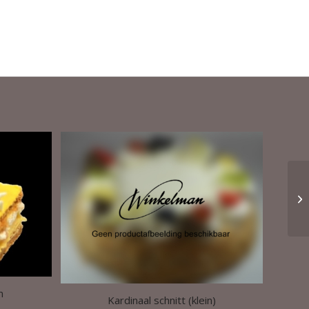
m
Kardinaal schnitt (klein)