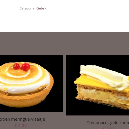
Categorie:
Gebak
troen meringue vlaaitje
Tompouce, gele roo
€
4,00
€
3,50