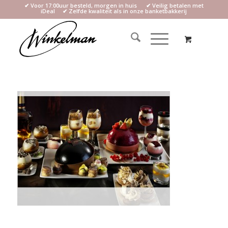
✔ Voor 17:00uur besteld, morgen in huis ✔ Veilig betalen met
iDeal ✔ Zelfde kwaliteit als in onze banketbakkerij