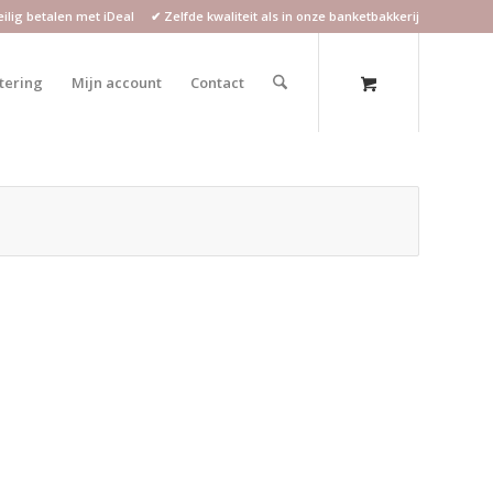
lig betalen met iDeal ✔ Zelfde kwaliteit als in onze banketbakkerij
atering
Mijn account
Contact