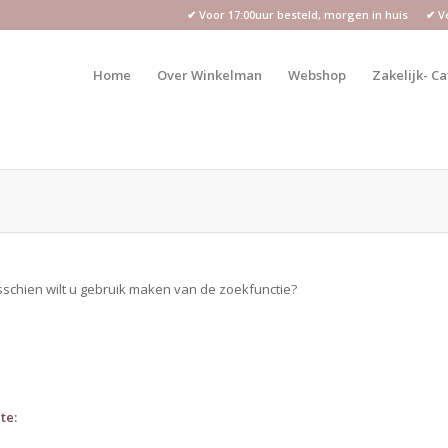
✔ Voor 17:00uur besteld, morgen in huis ✔ Vei
Home
Over Winkelman
Webshop
Zakelijk- C
sschien wilt u gebruik maken van de zoekfunctie?
te: