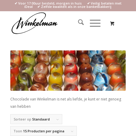
✔ Voor 17:00uur besteld, morgen in huis ✔ Veilig betalen met
iDeal ✔ Zelfde kwaliteit als in onze banketbakkerij
Chocolade van Winkelman is net als liefde, je kunt er niet genoeg
van hebben
Sorteer op
Standaard
Toon
15 Producten per pagina