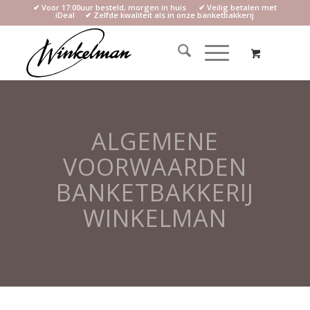
✔ Voor 17:00uur besteld, morgen in huis ✔ Veilig betalen met
iDeal ✔ Zelfde kwaliteit als in onze banketbakkerij
ALGEMENE
VOORWAARDEN
BANKETBAKKERIJ
WINKELMAN