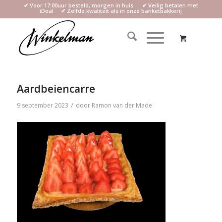
✔ Voor 17:00uur besteld, morgen in huis ✔ Veilig betalen met
iDeal ✔ Zelfde kwaliteit als in onze banketbakkerij
Aardbeiencarre
/
9 september 2023
door
Ramon van der Made