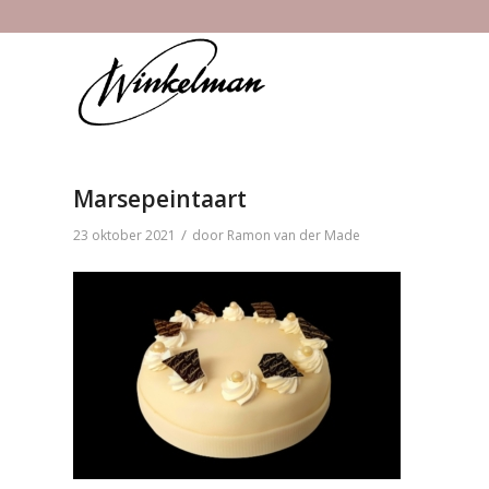
Marsepeintaart
/
23 oktober 2021
door
Ramon van der Made