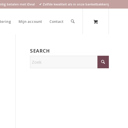
lig betalen met iDeal ✔ Zelfde kwaliteit als in onze banketbakkerij
atering
Mijn account
Contact
SEARCH