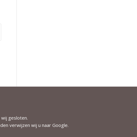
 wij gesloten.
jden verwijzen wij u naar
Google
.