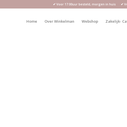
✔ Voor 17:00uur besteld, morgen in huis ✔ Vei
Home
Over Winkelman
Webshop
Zakelijk- C